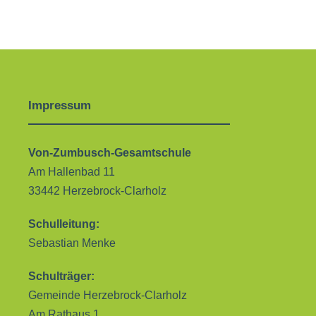
Impressum
Von-Zumbusch-Gesamtschule
Am Hallenbad 11
33442 Herzebrock-Clarholz
Schulleitung:
Sebastian Menke
Schulträger:
Gemeinde Herzebrock-Clarholz
Am Rathaus 1