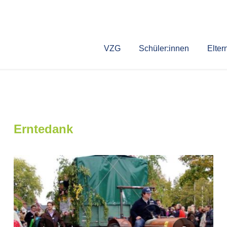
VZG
Schüler:innen
Elter
Erntedank