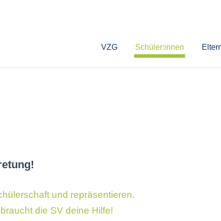
VZG
Schüler:innen
Elter
retung!
chülerschaft und repräsentieren.
raucht die SV deine Hilfe!