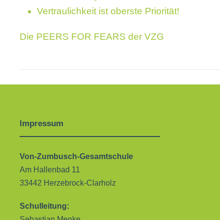
Vertraulichkeit ist oberste Priorität!
Die PEERS FOR FEARS der VZG
Impressum
Von-Zumbusch-Gesamtschule
Am Hallenbad 11
33442 Herzebrock-Clarholz
Schulleitung:
Sebastian Menke