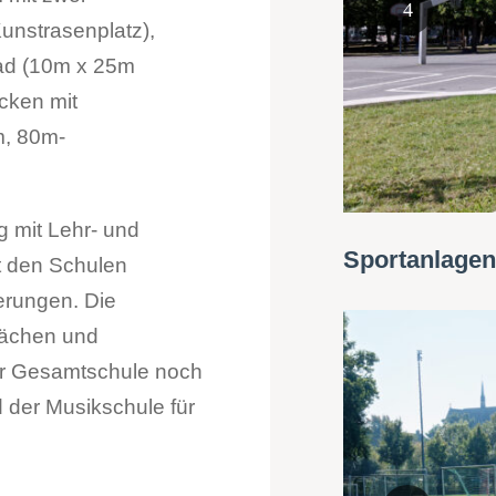
unstrasenplatz),
bad (10m x 25m
ken mit
m, 80m-
g mit Lehr- und
Sportanlagen
t den Schulen
erungen. Die
lächen und
r Gesamtschule noch
der Musikschule für