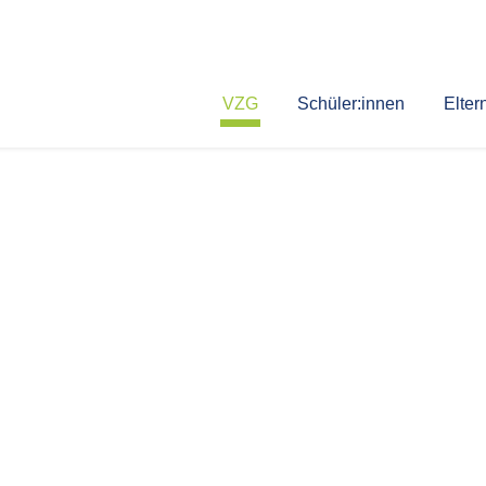
VZG
Schüler:innen
Elter