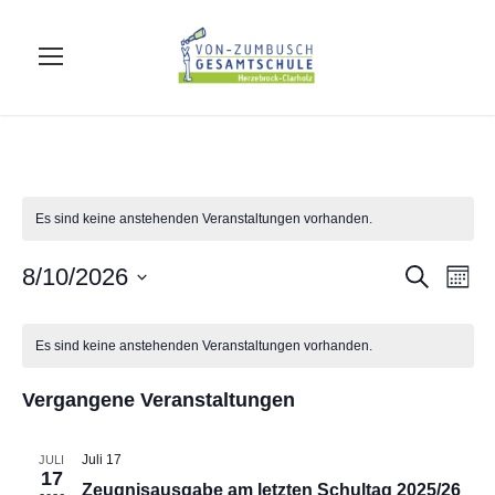
Es sind keine anstehenden Veranstaltungen vorhanden.
V
V
8/10/2026
S
M
u
o
D
c
e
K
n
h
e
a
a
Es sind keine anstehenden Veranstaltungen vorhanden.
e
t
r
t
a
r
u
Vergangene Veranstaltungen
a
m
l
w
a
n
Juli 17
JULI
17
ä
Zeugnisausgabe am letzten Schultag 2025/26