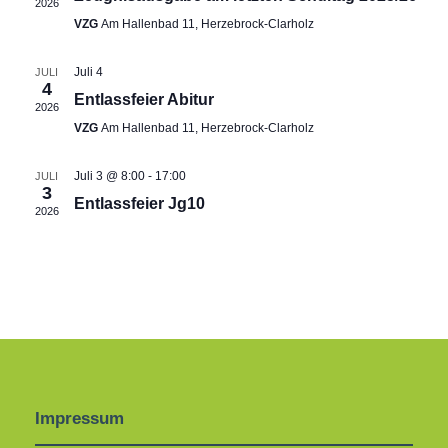
2026
s
e
h
VZG
Am Hallenbad 11, Herzebrock-Clarholz
n
l
t
n
Juli 4
e
JULI
s
4
a
Entlassfeier Abitur
n
2026
.
d
VZG
Am Hallenbad 11, Herzebrock-Clarholz
t
l
Juli 3 @ 8:00
-
17:00
JULI
t
e
3
a
Entlassfeier Jg10
2026
u
r
l
n
v
t
g
A
o
u
n
n
Impressum
n