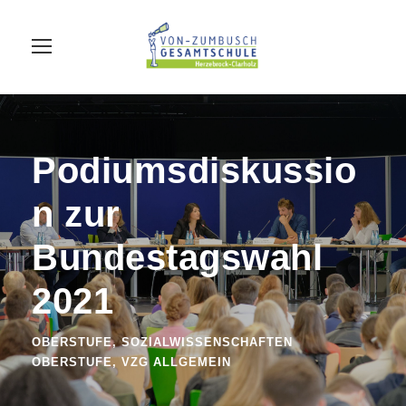
Podiumsdiskussio
n zur
Bundestagswahl
2021
OBERSTUFE
,
SOZIALWISSENSCHAFTEN
OBERSTUFE
,
VZG ALLGEMEIN