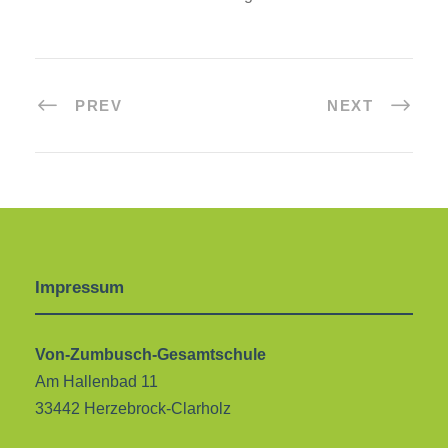
PREV
NEXT
Impressum
Von-Zumbusch-Gesamtschule
Am Hallenbad 11
33442 Herzebrock-Clarholz