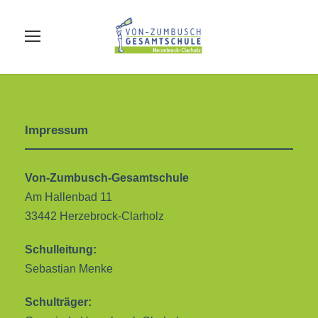
Impressum
Von-Zumbusch-Gesamtschule
Am Hallenbad 11
33442 Herzebrock-Clarholz
Schulleitung:
Sebastian Menke
Schulträger: