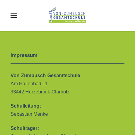
Impressum
Von-Zumbusch-Gesamtschule
Am Hallenbad 11
33442 Herzebrock-Clarholz
Schulleitung:
Sebastian Menke
Schulträger: