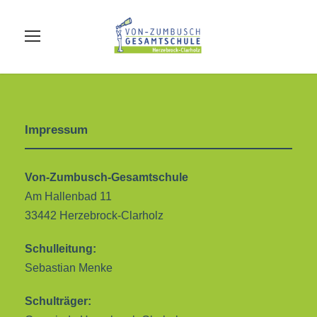
Impressum
Von-Zumbusch-Gesamtschule
Am Hallenbad 11
33442 Herzebrock-Clarholz
Schulleitung:
Sebastian Menke
Schulträger: