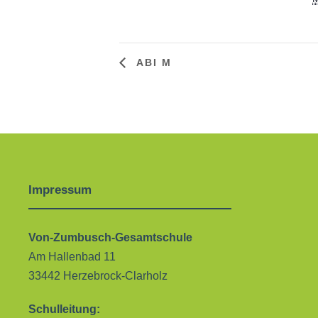
ABI M
Impressum
Von-Zumbusch-Gesamtschule
Am Hallenbad 11
33442 Herzebrock-Clarholz
Schulleitung: