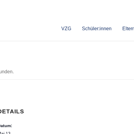
VZG
Schüler:innen
Elter
funden.
DETAILS
Datum:
ai 13