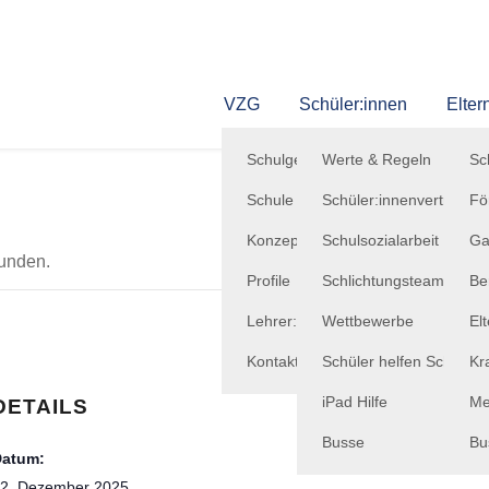
VZG
Schüler:innen
Elter
Schulgemeinschaft
Werte & Regeln
Sc
Schule
Schüler:innenvertretung
Fö
Konzepte
Schulsozialarbeit
Ga
funden.
Profile
Schlichtungsteam
Be
Lehrer:innenausbildung
Wettbewerbe
El
Kontakt
Schüler helfen Schülern
Kr
iPad Hilfe
Me
DETAILS
Busse
Bu
Datum:
2. Dezember 2025