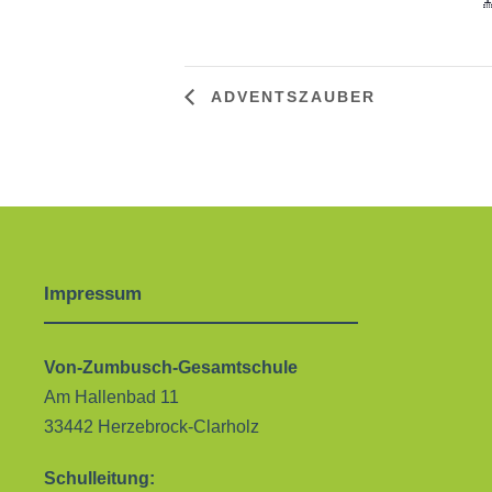
ADVENTSZAUBER
Impressum
Von-Zumbusch-Gesamtschule
Am Hallenbad 11
33442 Herzebrock-Clarholz
Schulleitung: