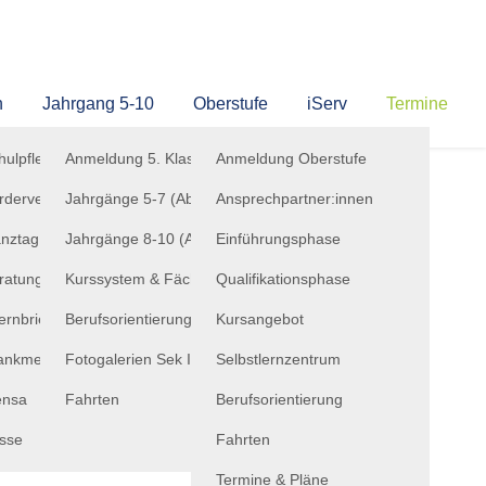
n
Jahrgang 5-10
Oberstufe
iServ
Termine
hulpflegschaft
Anmeldung 5. Klasse
Anmeldung Oberstufe
rderverein
Jahrgänge 5-7 (Abteilung I)
Ansprechpartner:innen
nztag & Betreuung
Jahrgänge 8-10 (Abteilung II)
Einführungsphase
ratung & Kontakte
Kurssystem & Fächerangebot
Qualifikationsphase
ternbriefe
Berufsorientierung
Kursangebot
ankmeldungen
Fotogalerien Sek I
Selbstlernzentrum
nsa
Fahrten
Berufsorientierung
sse
Fahrten
Termine & Pläne