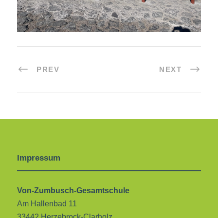
PREV
NEXT
Impressum
Von-Zumbusch-Gesamtschule
Am Hallenbad 11
33442 Herzebrock-Clarholz