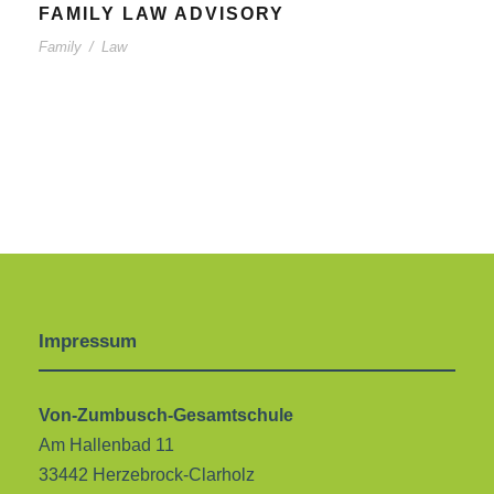
FAMILY LAW ADVISORY
Family
/
Law
Impressum
Von-Zumbusch-Gesamtschule
Am Hallenbad 11
33442 Herzebrock-Clarholz