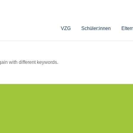
VZG
Schüler:innen
Elter
gain with different keywords.