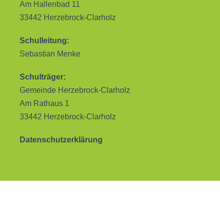
Am Hallenbad 11
33442 Herzebrock-Clarholz
Schulleitung:
Sebastian Menke
Schulträger:
Gemeinde Herzebrock-Clarholz
Am Rathaus 1
33442 Herzebrock-Clarholz
Datenschutzerklärung