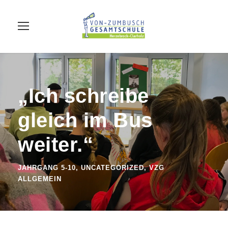
„Ich schreibe
gleich im Bus
weiter.“
JAHRGANG 5-10
,
UNCATEGORIZED
,
VZG
ALLGEMEIN