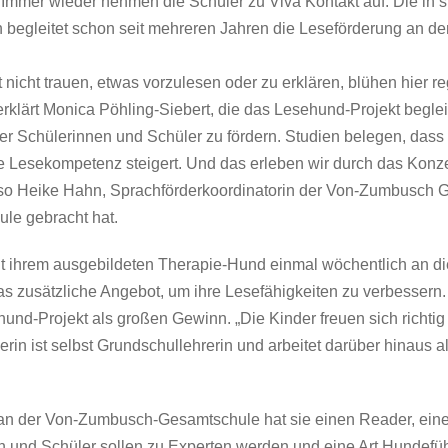
Immer wieder nehmen die Schüler zu Viva Kontakt auf. Die in s
n begleitet schon seit mehreren Jahren die Leseförderung an 
t nicht trauen, etwas vorzulesen oder zu erklären, blühen hier reg
klärt Monica Pöhling-Siebert, die das Lesehund-Projekt begleit
r Schülerinnen und Schüler zu fördern. Studien belegen, dass
 Lesekompetenz steigert. Und das erleben wir durch das Konz
 so Heike Hahn, Sprachförderkoordinatorin der Von-Zumbusch 
ule gebracht hat.
 ihrem ausgebildeten Therapie-Hund einmal wöchentlich an d
as zusätzliche Angebot, um ihre Lesefähigkeiten zu verbessern.
nd-Projekt als großen Gewinn. „Die Kinder freuen sich richtig 
rin ist selbst Grundschullehrerin und arbeitet darüber hinaus a
 an der Von-Zumbusch-Gesamtschule hat sie einen Reader, ein
en und Schüler sollen zu Experten werden und eine Art Hundefüh