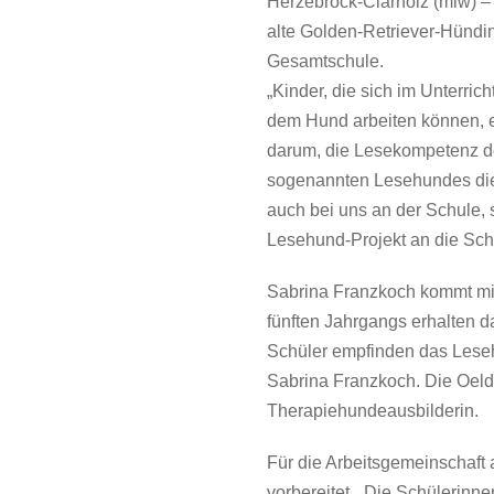
Herzebrock-Clarholz (miw) – 
alte Golden-Retriever-Hündi
Gesamtschule.
„Kinder, die sich im Unterrich
dem Hund arbeiten können, er
darum, die Lesekompetenz de
sogenannten Lesehundes die
auch bei uns an der Schule,
Lesehund-Projekt an die Sch
Sabrina Franzkoch kommt mit
fünften Jahrgangs erhalten d
Schüler empfinden das Lesehu
Sabrina Franzkoch. Die Oelde
Therapiehundeausbilderin.
Für die Arbeitsgemeinschaft
vorbereitet. „Die Schülerinn