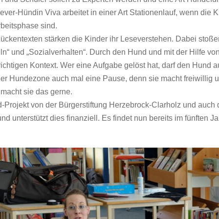
ver-Hündin Viva arbeitet in einer Art Stationenlauf, wenn die K
beitsphase sind.
ckentexten stärken die Kinder ihr Leseverstehen. Dabei stoßen
n“ und „Sozialverhalten“. Durch den Hund und mit der Hilfe v
 richtigen Kontext. Wer eine Aufgabe gelöst hat, darf den Hund 
 der Hundezone auch mal eine Pause, denn sie macht freiwillig
h macht sie das gerne.
-Projekt von der Bürgerstiftung Herzebrock-Clarholz und auch 
und unterstützt dies finanziell. Es findet nun bereits im fünften J