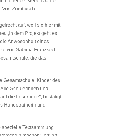
ich ruhende, sieben Jahre
der Von-Zumbusch-
elrecht auf, weil sie hier mit
et. „In dem Projekt geht es
 die Anwesenheit eines
ept von Sabrina Franzkoch
Gesamtschule, die das
ie Gesamtschule. Kinder des
 Alle Schülerinnen und
auf die Leserunde“, bestätigt
ls Hundetrainerin und
e spezielle Textsammlung
rerschein machen“, erklärt