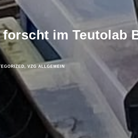
forscht im Teutolab 
TEGORIZED
,
VZG ALLGEMEIN