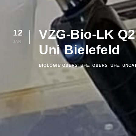
VZG-Bio-LK Q2 
12
JAN.
Uni Bielefeld
BIOLOGIE OBERSTUFE
,
OBERSTUFE
,
UNCA