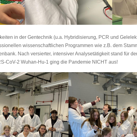
eiten in der Gentechnik (u.a. Hybridisierung, PCR und Gelelekt
fessionellen wissenschaftlichen Programmen wie z.B. dem 
enbank. Nach versierter, intensiver Analysetätigkeit stand für de
S-CoV-2 Wuhan-Hu-1 ging die Pandemie NICHT aus!