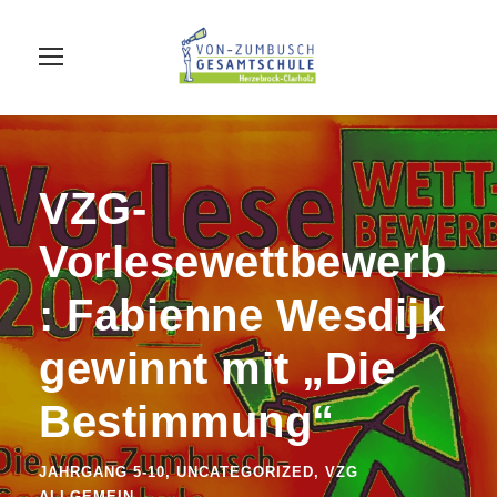
VZG-
Vorlesewettbewerb
: Fabienne Wesdijk
gewinnt mit „Die
Bestimmung“
JAHRGANG 5-10
,
UNCATEGORIZED
,
VZG
ALLGEMEIN