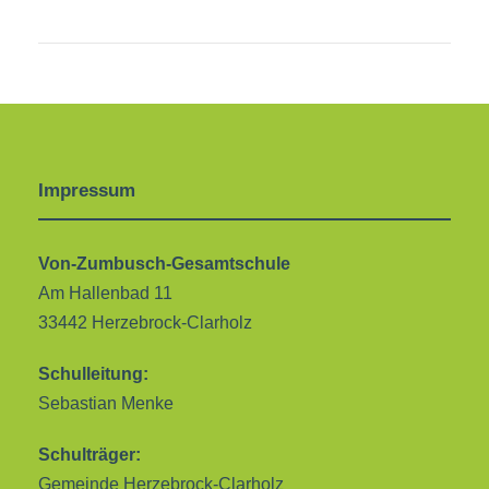
Impressum
Von-Zumbusch-Gesamtschule
Am Hallenbad 11
33442 Herzebrock-Clarholz
Schulleitung:
Sebastian Menke
Schulträger:
Gemeinde Herzebrock-Clarholz