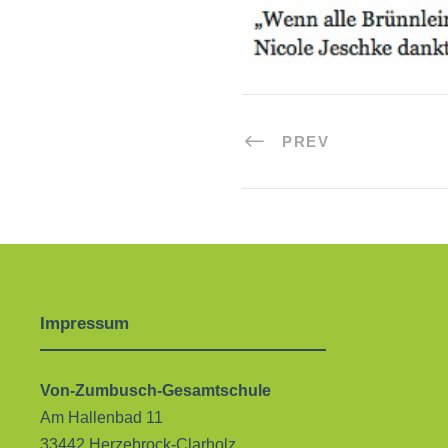
PREV
Impressum
Von-Zumbusch-Gesamtschule
Am Hallenbad 11
33442 Herzebrock-Clarholz