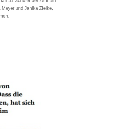
nan 31 Schüler der zehnten
Mayer und Janika Zielke,
mmen.