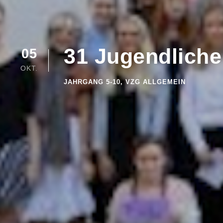
31 Jugendliche
05
OKT.
JAHRGANG 5-10
,
VZG ALLGEMEIN