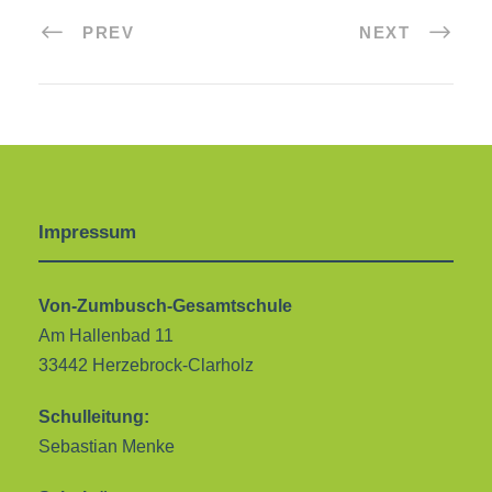
PREV
NEXT
Impressum
Von-Zumbusch-Gesamtschule
Am Hallenbad 11
33442 Herzebrock-Clarholz
Schulleitung:
Sebastian Menke