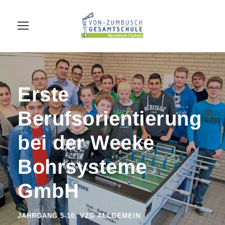
Erste
Berufsorientierung
bei der Weeke
Bohrsysteme
GmbH
JAHRGANG 5-10
,
VZG ALLGEMEIN