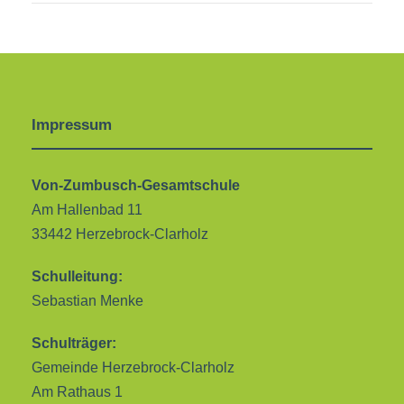
Impressum
Von-Zumbusch-Gesamtschule
Am Hallenbad 11
33442 Herzebrock-Clarholz
Schulleitung:
Sebastian Menke
Schulträger:
Gemeinde Herzebrock-Clarholz
Am Rathaus 1