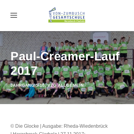
Paul-Creamer-Lauf
2017
JAHRGANG 5-10
,
VZG ALLGEMEIN
© Die Glocke | Ausgabe: Rheda-Wiedenbrück