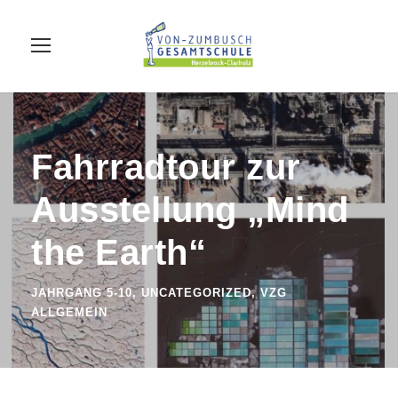
Fahrradtour zur
Ausstellung „Mind
the Earth“
JAHRGANG 5-10
,
UNCATEGORIZED
,
VZG
ALLGEMEIN