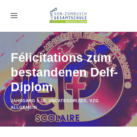
Félicitations zum
bestandenen Delf-
Diplom
JAHRGANG 5-10
,
UNCATEGORIZED
,
VZG
ALLGEMEIN