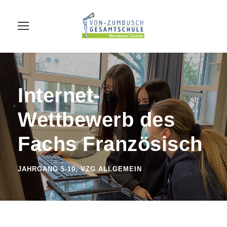
Internet-
Wettbewerb des
Fachs Französisch
JAHRGANG 5-10
,
VZG ALLGEMEIN