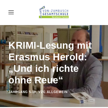
KRIMI-Lesung mit
Erasmus Herold:
„Und ich richte
ohne Reue“
JAHRGANG 5-10
,
VZG ALLGEMEIN