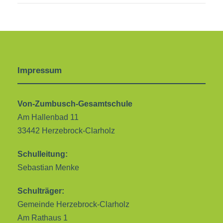
Impressum
Von-Zumbusch-Gesamtschule
Am Hallenbad 11
33442 Herzebrock-Clarholz
Schulleitung:
Sebastian Menke
Schulträger:
Gemeinde Herzebrock-Clarholz
Am Rathaus 1