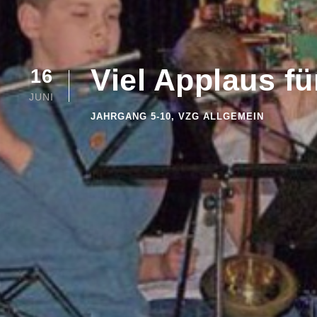
Viel Applaus f
16
JUNI
JAHRGANG 5-10
,
VZG ALLGEMEIN