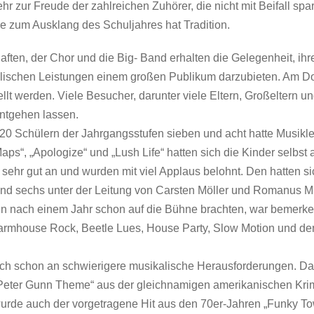
r zur Freude der zahlreichen Zuhörer, die nicht mit Beifall s
zum Ausklang des Schuljahres hat Tradition.
ften, der Chor und die Big- Band erhalten die Gelegenheit, ihr
ischen Leistungen einem großen Publikum darzubieten. Am 
lt werden. Viele Besucher, darunter viele Eltern, Großeltern un
entgehen lassen.
20 Schülern der Jahrgangsstufen sieben und acht hatte Musikle
ps“, „Apologize“ und „Lush Life“ hatten sich die Kinder selbst a
ehr gut an und wurden mit viel Applaus belohnt. Den hatten si
und sechs unter der Leitung von Carsten Möller und Romanus Mü
n nach einem Jahr schon auf die Bühne brachten, war bemerke
armhouse Rock, Beetle Lues, House Party, Slow Motion und de
ich schon an schwierigere musikalische Herausforderungen. Da
Peter Gunn Theme“ aus der gleichnamigen amerikanischen Kri
urde auch der vorgetragene Hit aus den 70er-Jahren „Funky T