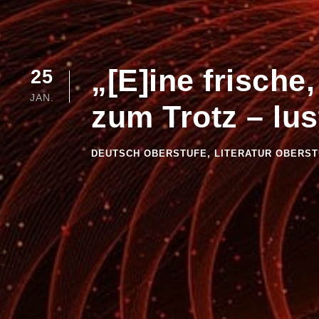
„[E]ine frische
25
JAN.
zum Trotz – lu
DEUTSCH OBERSTUFE
,
LITERATUR OBERS