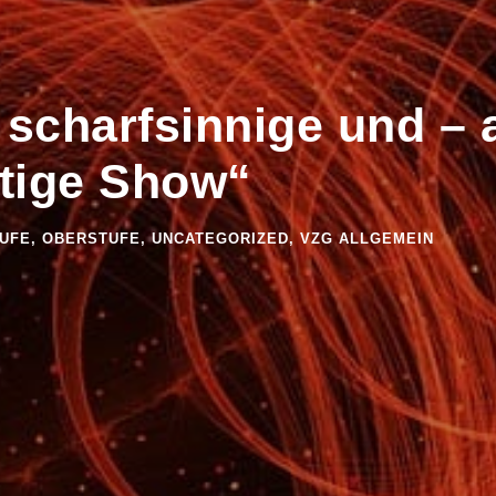
, scharfsinnige und –
stige Show“
TUFE
,
OBERSTUFE
,
UNCATEGORIZED
,
VZG ALLGEMEIN