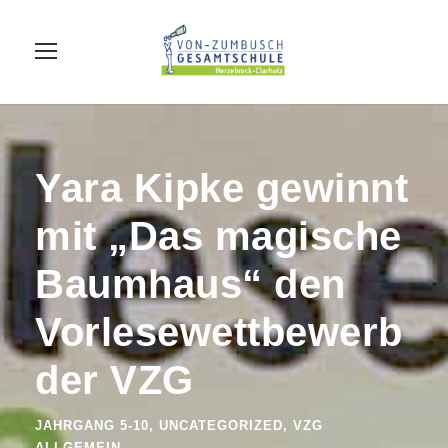
Yara Kipke gewinnt
mit „Das magische
Baumhaus“ den
Vorlesewettbewerb
der VZG
JAHRGANG 5-10
,
UNCATEGORIZED
,
VZG
ALLGEMEIN