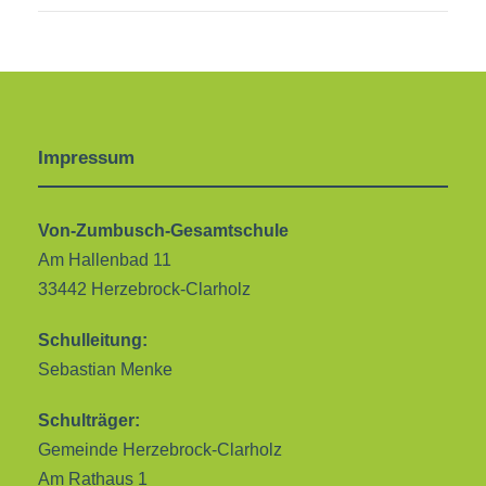
Impressum
Von-Zumbusch-Gesamtschule
Am Hallenbad 11
33442 Herzebrock-Clarholz
Schulleitung:
Sebastian Menke
Schulträger:
Gemeinde Herzebrock-Clarholz
Am Rathaus 1