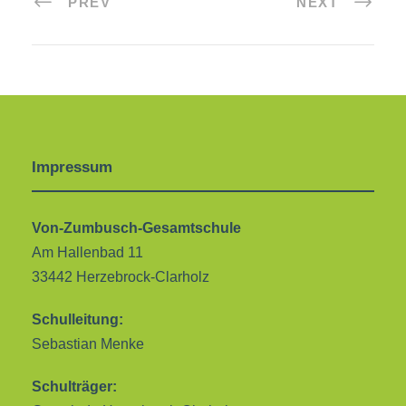
PREV
NEXT
Impressum
Von-Zumbusch-Gesamtschule
Am Hallenbad 11
33442 Herzebrock-Clarholz
Schulleitung:
Sebastian Menke
Schulträger: