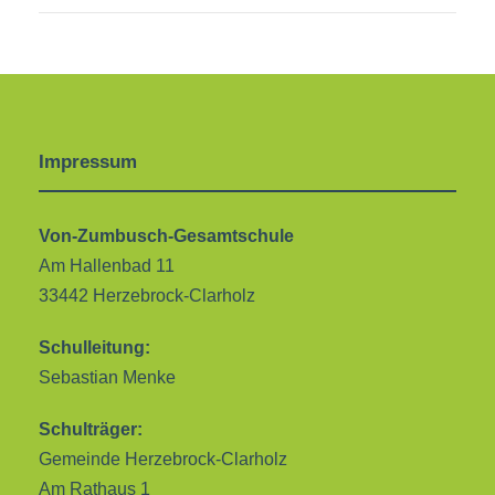
Impressum
Von-Zumbusch-Gesamtschule
Am Hallenbad 11
33442 Herzebrock-Clarholz
Schulleitung:
Sebastian Menke
Schulträger:
Gemeinde Herzebrock-Clarholz
Am Rathaus 1