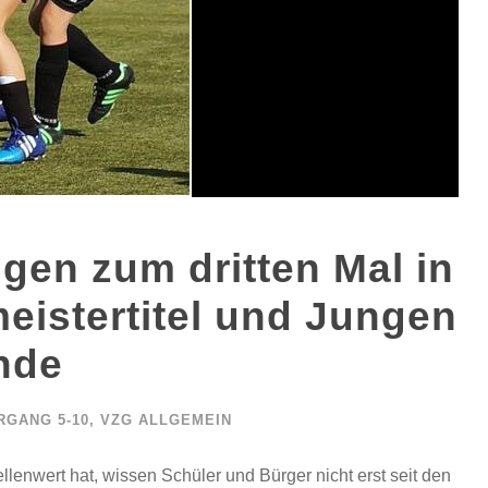
gen zum dritten Mal in
eistertitel und Jungen
nde
RGANG 5-10
,
VZG ALLGEMEIN
lenwert hat, wissen Schüler und Bürger nicht erst seit den