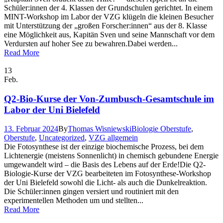
Schüler:innen der 4. Klassen der Grundschulen gerichtet. In einem
MINT-Workshop im Labor der VZG klügeln die kleinen Besucher
mit Unterstützung der „großen Forscher:innen“ aus der 8. Klasse
eine Möglichkeit aus, Kapitän Sven und seine Mannschaft vor dem
Verdursten auf hoher See zu bewahren.Dabei werden...
Read More
13
Feb.
Q2-Bio-Kurse der Von-Zumbusch-Gesamtschule im
Labor der Uni Bielefeld
13. Februar 2024
By
Thomas Wisniewski
Biologie Oberstufe
,
Oberstufe
,
Uncategorized
,
VZG allgemein
Die Fotosynthese ist der einzige biochemische Prozess, bei dem
Lichtenergie (meistens Sonnenlicht) in chemisch gebundene Energie
umgewandelt wird – die Basis des Lebens auf der Erde!Die Q2-
Biologie-Kurse der VZG bearbeiteten im Fotosynthese-Workshop
der Uni Bielefeld sowohl die Licht- als auch die Dunkelreaktion.
Die Schüler:innen gingen versiert und routiniert mit den
experimentellen Methoden um und stellten...
Read More