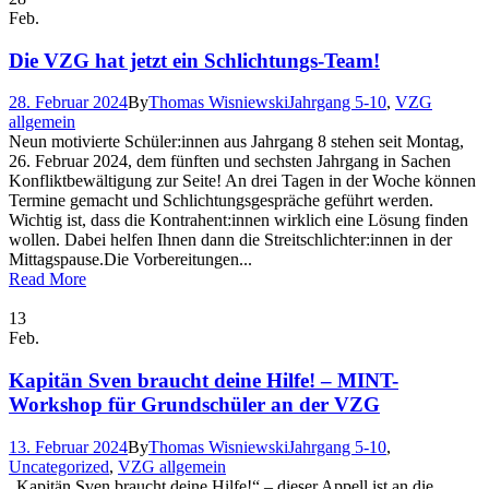
Feb.
Die VZG hat jetzt ein Schlichtungs-Team!
28. Februar 2024
By
Thomas Wisniewski
Jahrgang 5-10
,
VZG
allgemein
Neun motivierte Schüler:innen aus Jahrgang 8 stehen seit Montag,
26. Februar 2024, dem fünften und sechsten Jahrgang in Sachen
Konfliktbewältigung zur Seite! An drei Tagen in der Woche können
Termine gemacht und Schlichtungsgespräche geführt werden.
Wichtig ist, dass die Kontrahent:innen wirklich eine Lösung finden
wollen. Dabei helfen Ihnen dann die Streitschlichter:innen in der
Mittagspause.Die Vorbereitungen...
Read More
13
Feb.
Kapitän Sven braucht deine Hilfe! – MINT-
Workshop für Grundschüler an der VZG
13. Februar 2024
By
Thomas Wisniewski
Jahrgang 5-10
,
Uncategorized
,
VZG allgemein
„Kapitän Sven braucht deine Hilfe!“ – dieser Appell ist an die