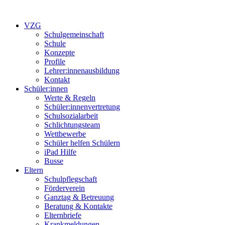
VZG
Schulgemeinschaft
Schule
Konzepte
Profile
Lehrer:innenausbildung
Kontakt
Schüler:innen
Werte & Regeln
Schüler:innenvertretung
Schulsozialarbeit
Schlichtungsteam
Wettbewerbe
Schüler helfen Schülern
iPad Hilfe
Busse
Eltern
Schulpflegschaft
Förderverein
Ganztag & Betreuung
Beratung & Kontakte
Elternbriefe
Krankmeldungen