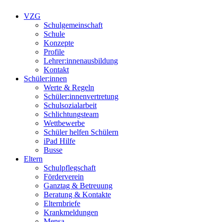
VZG
Schulgemeinschaft
Schule
Konzepte
Profile
Lehrer:innenausbildung
Kontakt
Schüler:innen
Werte & Regeln
Schüler:innenvertretung
Schulsozialarbeit
Schlichtungsteam
Wettbewerbe
Schüler helfen Schülern
iPad Hilfe
Busse
Eltern
Schulpflegschaft
Förderverein
Ganztag & Betreuung
Beratung & Kontakte
Elternbriefe
Krankmeldungen
Mensa