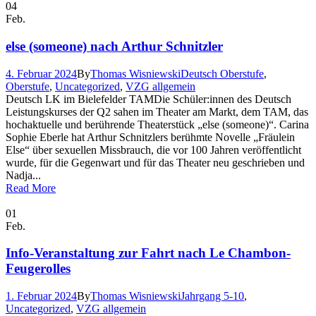
04
Feb.
else (someone) nach Arthur Schnitzler
4. Februar 2024
By
Thomas Wisniewski
Deutsch Oberstufe
,
Oberstufe
,
Uncategorized
,
VZG allgemein
Deutsch LK im Bielefelder TAMDie Schüler:innen des Deutsch
Leistungskurses der Q2 sahen im Theater am Markt, dem TAM, das
hochaktuelle und berührende Theaterstück „else (someone)“. Carina
Sophie Eberle hat Arthur Schnitzlers berühmte Novelle „Fräulein
Else“ über sexuellen Missbrauch, die vor 100 Jahren veröffentlicht
wurde, für die Gegenwart und für das Theater neu geschrieben und
Nadja...
Read More
01
Feb.
Info-Veranstaltung zur Fahrt nach Le Chambon-
Feugerolles
1. Februar 2024
By
Thomas Wisniewski
Jahrgang 5-10
,
Uncategorized
,
VZG allgemein