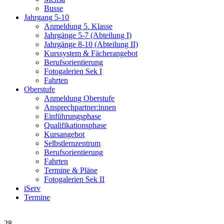
Busse
Jahrgang 5-10
Anmeldung 5. Klasse
Jahrgänge 5-7 (Abteilung I)
Jahrgänge 8-10 (Abteilung II)
Kurssystem & Fächerangebot
Berufsorientierung
Fotogalerien Sek I
Fahrten
Oberstufe
Anmeldung Oberstufe
Ansprechpartner:innen
Einführungsphase
Qualifikationsphase
Kursangebot
Selbstlernzentrum
Berufsorientierung
Fahrten
Termine & Pläne
Fotogalerien Sek II
iServ
Termine
28