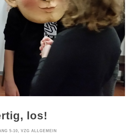
rtig, los!
NG 5-10
,
VZG ALLGEMEIN