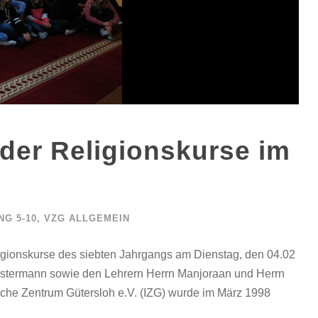
er Religionskurse im
G 5-10
,
VZG ALLGEMEIN
eligionskurse des siebten Jahrgangs am Dienstag, den 04.02
Westermann sowie den Lehrern Herrn Manjoraan und Herrn
sche Zentrum Gütersloh e.V. (IZG) wurde im März 1998