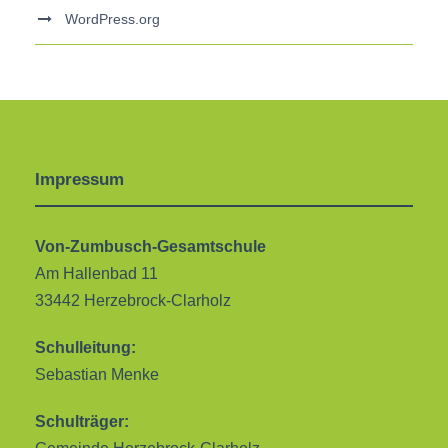
WordPress.org
Impressum
Von-Zumbusch-Gesamtschule
Am Hallenbad 11
33442 Herzebrock-Clarholz
Schulleitung:
Sebastian Menke
Schulträger: