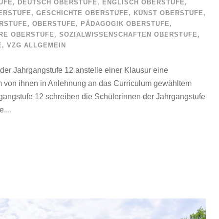
UFE
,
DEUTSCH OBERSTUFE
,
ENGLISCH OBERSTUFE
,
ERSTUFE
,
GESCHICHTE OBERSTUFE
,
KUNST OBERSTUFE
,
RSTUFE
,
OBERSTUFE
,
PÄDAGOGIK OBERSTUFE
,
RE OBERSTUFE
,
SOZIALWISSENSCHAFTEN OBERSTUFE
,
E
,
VZG ALLGEMEIN
der Jahrgangstufe 12 anstelle einer Klausur eine
m von ihnen in Anlehnung an das Curriculum gewähltem
rgangstufe 12 schreiben die Schülerinnen der Jahrgangstufe
....