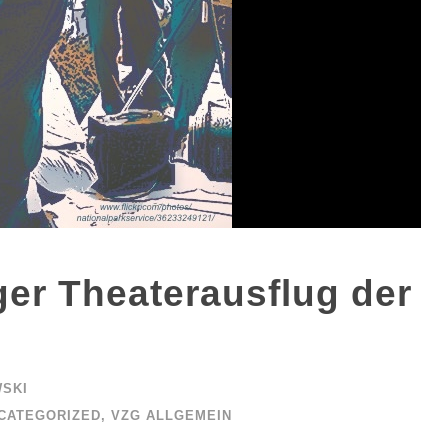
er Theaterausflug der
WSKI
CATEGORIZED
,
VZG ALLGEMEIN