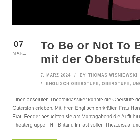
To Be or Not To 
07
MÄRZ
mit der Oberstuf
7. MÄRZ 2024
BY
THOMAS WISNIEWSKI
ENGLISCH OBERSTUFE
,
OBERSTUFE
,
UN
Einen absoluten Theaterklassiker konnte die Oberstufe 
Gütersloh erleben. Mit ihren Englischlehrkräften Frau H
Frau Fedder besuchten sie am Montagabend die Aufführu
Theatergruppe TNT Britain. Im fast vollen Theatersaal und 