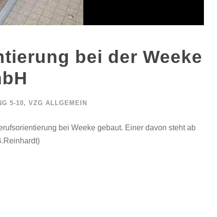
ntierung bei der Weeke
mbH
G 5-10
,
VZG ALLGEMEIN
rufsorientierung bei Weeke gebaut. Einer davon steht ab
.Reinhardt)