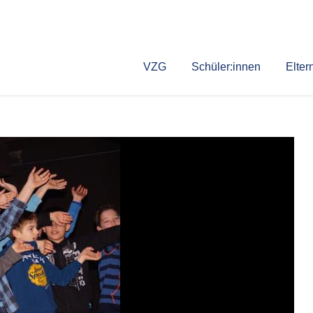
VZG
Schüler:innen
Elter