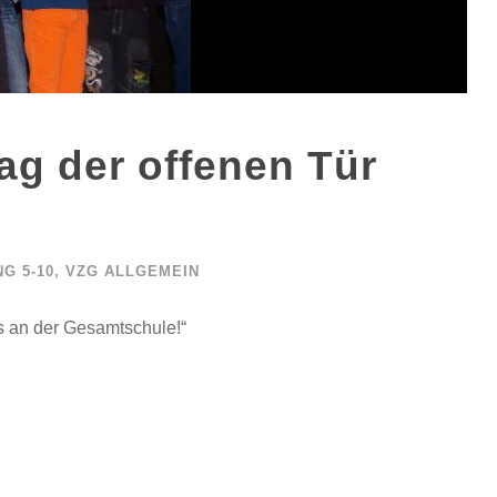
ag der offenen Tür
G 5-10
,
VZG ALLGEMEIN
s an der Gesamtschule!“