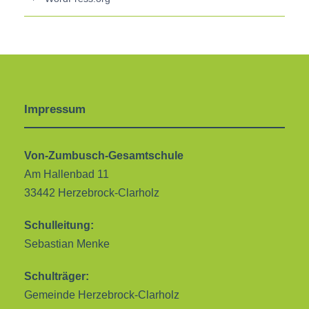
Impressum
Von-Zumbusch-Gesamtschule
Am Hallenbad 11
33442 Herzebrock-Clarholz
Schulleitung:
Sebastian Menke
Schulträger:
Gemeinde Herzebrock-Clarholz