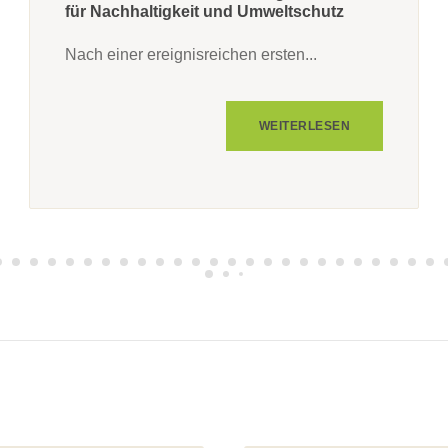
für Nachhaltigkeit und Umweltschutz
Nach einer ereignisreichen ersten...
WEITERLESEN
51
52
53
54
55
56
57
58
59
60
61
62
63
64
65
66
67
68
69
70