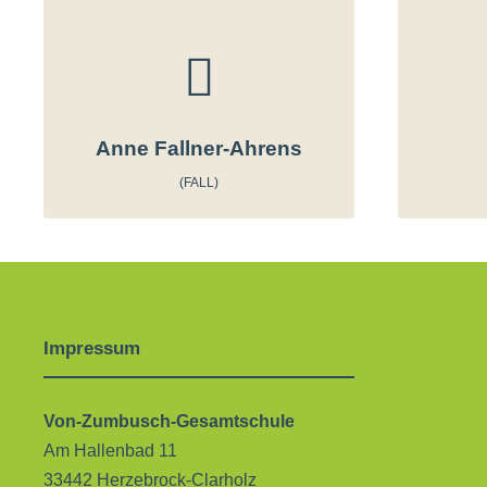
Anne Fallner-Ahrens
(FALL)
Impressum
Von-Zumbusch-Gesamtschule
Am Hallenbad 11
33442 Herzebrock-Clarholz