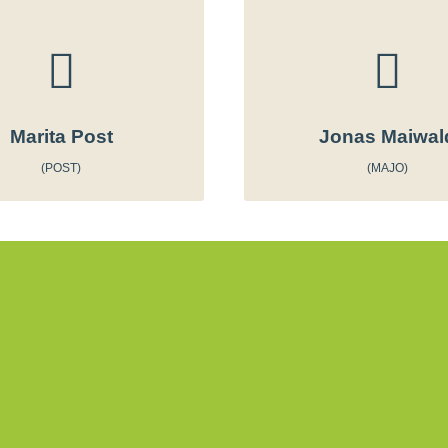
Marita Post
Jonas Maiwal
(POST)
(MAJO)